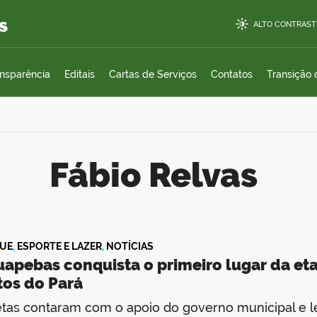
s
ALTO CONTRAST
ansparência
Editais
Cartas de Serviços
Contatos
Transição
Fábio Relvas
UE
,
ESPORTE E LAZER
,
NOTÍCIAS
uapebas conquista o primeiro lugar da et
tos do Pará
etas contaram com o apoio do governo municipal e l