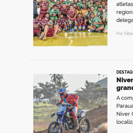
atleta
region
delega
Por Fáb
DESTAQ
Nive
gran
A comp
Paraua
Niver 
locali