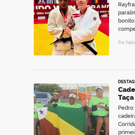
Rayfra
paralí
bonito
compet
Por Fáb
DESTAQ
Cade
Taça
Pedro 
cadeir
Corrid
primei