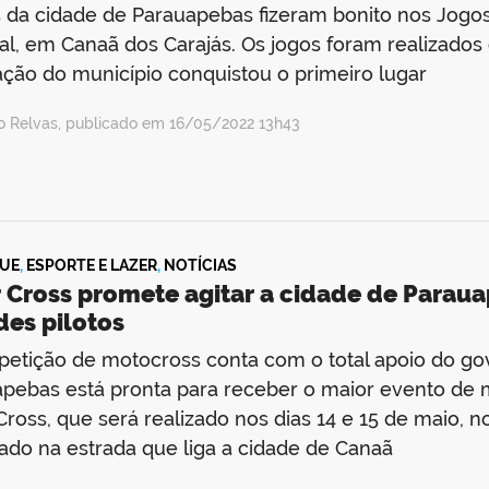
s da cidade de Parauapebas fizeram bonito nos Jogos
al, em Canaã dos Carajás. Os jogos foram realizados 
ção do município conquistou o primeiro lugar
io Relvas, publicado em 16/05/2022 13h43
UE
,
ESPORTE E LAZER
,
NOTÍCIAS
r Cross promete agitar a cidade de Parau
des pilotos
etição de motocross conta com o total apoio do go
pebas está pronta para receber o maior evento de m
Cross, que será realizado nos dias 14 e 15 de maio, 
zado na estrada que liga a cidade de Canaã