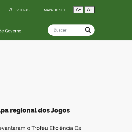
A+
A-
E
VLIBRAS
MAPA DO SITE
 de Governo
Buscar no portal
apa regional dos Jogos
evantaram o Troféu Eficiência Os