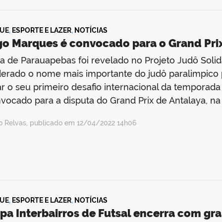
UE
,
ESPORTE E LAZER
,
NOTÍCIAS
go Marques é convocado para o Grand Prix
ta de Parauapebas foi revelado no Projeto Judô Soli
erado o nome mais importante do judô paralimpico 
r o seu primeiro desafio internacional da temporada
nvocado para a disputa do Grand Prix de Antalaya, na
io Relvas, publicado em 12/04/2022 14h06
UE
,
ESPORTE E LAZER
,
NOTÍCIAS
pa Interbairros de Futsal encerra com gra