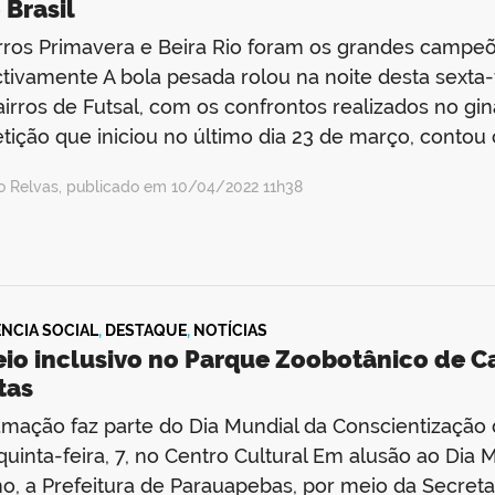
 Brasil
rros Primavera e Beira Rio foram os grandes campeõ
tivamente A bola pesada rolou na noite desta sexta-fe
airros de Futsal, com os confrontos realizados no gin
ição que iniciou no último dia 23 de março, contou
io Relvas, publicado em 10/04/2022 11h38
ÊNCIA SOCIAL
,
DESTAQUE
,
NOTÍCIAS
eio inclusivo no Parque Zoobotânico de C
tas
mação faz parte do Dia Mundial da Conscientização
quinta-feira, 7, no Centro Cultural Em alusão ao Dia
o, a Prefeitura de Parauapebas, por meio da Secretar