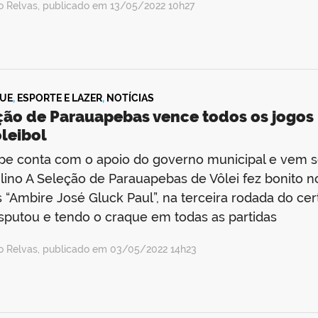
io Relvas, publicado em 13/05/2022 10h27
UE
,
ESPORTE E LAZER
,
NOTÍCIAS
ção de Parauapebas vence todos os jogo
leibol
pe conta com o apoio do governo municipal e vem s
ino A Seleção de Parauapebas de Vôlei fez bonito
 “Ambire José Gluck Paul”, na terceira rodada do c
sputou e tendo o craque em todas as partidas
io Relvas, publicado em 03/05/2022 14h23