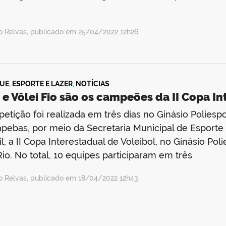
io Relvas, publicado em 25/04/2022 12h26
UE
,
ESPORTE E LAZER
,
NOTÍCIAS
 e Vôlei Fio são os campeões da II Copa I
etição foi realizada em três dias no Ginásio Poliespo
pebas, por meio da Secretaria Municipal de Esporte e
il, a II Copa Interestadual de Voleibol, no Ginásio Pol
Rio. No total, 10 equipes participaram em três
io Relvas, publicado em 18/04/2022 12h43