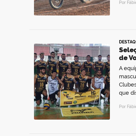
Por Fáb
DESTAQ
Sele
de Vo
A equi
mascul
Clubes
que di
Por Fáb