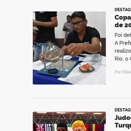
DESTAQ
Copa 
de 2
Foi de
A Pref
realiz
Rio, o
Por Fáb
DESTAQ
Judo
Turq