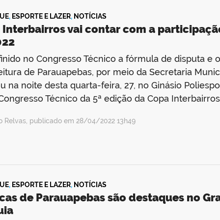
UE
,
ESPORTE E LAZER
,
NOTÍCIAS
Interbairros vai contar com a participaç
022
finido no Congresso Técnico a fórmula de disputa e 
eitura de Parauapebas, por meio da Secretaria Munic
ou na noite desta quarta-feira, 27, no Ginásio Poliespo
 Congresso Técnico da 5ª edição da Copa Interbairro
io Relvas, publicado em 28/04/2022 13h49
UE
,
ESPORTE E LAZER
,
NOTÍCIAS
cas de Parauapebas são destaques no Gran
uia