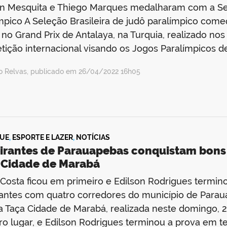
n Mesquita e Thiego Marques medalharam com a Sel
mpico A Seleção Brasileira de judô paralímpico co
 no Grand Prix de Antalaya, na Turquia, realizado nos d
ição internacional visando os Jogos Paralímpicos de
io Relvas, publicado em 26/04/2022 16h05
UE
,
ESPORTE E LAZER
,
NOTÍCIAS
irantes de Parauapebas conquistam bons 
 Cidade de Marabá
Costa ficou em primeiro e Edilson Rodrigues termin
antes com quatro corredores do município de Parau
a Taça Cidade de Marabá, realizada neste domingo, 2
ro lugar, e Edilson Rodrigues terminou a prova em t