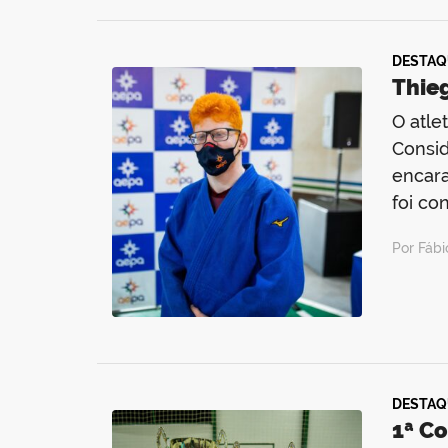
DESTAQ
Thie
O atle
Consid
encara
foi co
Por Fáb
DESTAQ
1ª Co