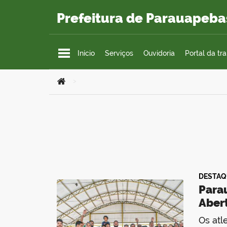
Ir para o conteúdo
Prefeitura de Parauapeba
Início
Serviços
Ouvidoria
Portal da tr
Você está aqui:
>
DESTAQ
Para
Aber
Os atl