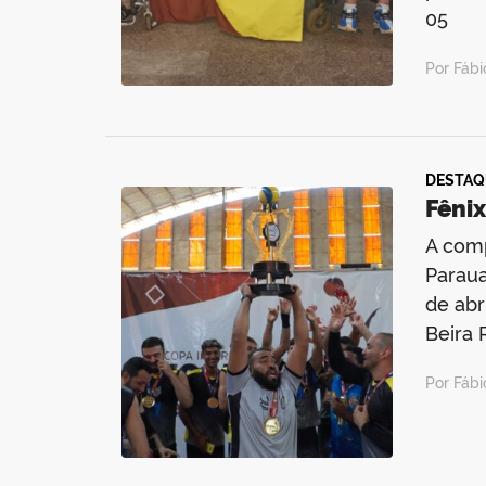
05
Por Fáb
DESTAQ
Fênix
A comp
Paraua
de abr
Beira 
Por Fáb