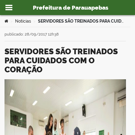
Prefeitura de Parauapebas
Ir para o conteúdo
Você está aqui:
Notícias
SERVIDORES SÃO TREINADOS PARA CUIDADOS COM O CORAÇÃO
>
>
publicado: 28/09/2017 12h38
SERVIDORES SÃO TREINADOS
o portal
PARA CUIDADOS COM O
CORAÇÃO
book
er
din