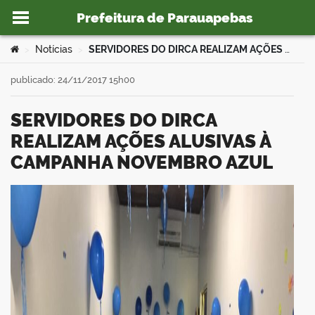
Prefeitura de Parauapebas
Ir para o conteúdo
Você está aqui:
Notícias
SERVIDORES DO DIRCA REALIZAM AÇÕES ALUSIVAS À CAMPANHA NOVEMBRO AZUL
>
>
publicado: 24/11/2017 15h00
SERVIDORES DO DIRCA
o portal
REALIZAM AÇÕES ALUSIVAS À
CAMPANHA NOVEMBRO AZUL
book
er
din