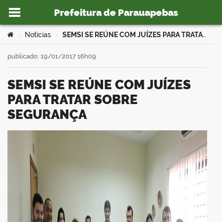
Prefeitura de Parauapebas
Ir para o conteúdo
Você está aqui:
Notícias
SEMSI SE REÚNE COM JUÍZES PARA TRATAR SOBRE SEGURANÇA
>
>
publicado: 19/01/2017 16h09
SEMSI SE REÚNE COM JUÍZES
o portal
PARA TRATAR SOBRE
SEGURANÇA
book
er
din