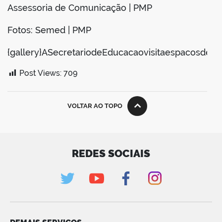
Assessoria de Comunicação | PMP
Fotos:
Semed
| PMP
{gallery}ASecretariodeEducacaovisitaespacosdefut
Post Views:
709
VOLTAR AO TOPO
REDES SOCIAIS