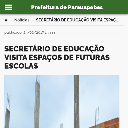
Prefeitura de Parauapebas
Ir para o conteúdo
Você está aqui:
Notícias
SECRETÁRIO DE EDUCAÇÃO VISITA ESPAÇOS DE FUTURAS ESCOLAS
>
>
publicado: 23/02/2017 13h33
SECRETÁRIO DE EDUCAÇÃO
o portal
VISITA ESPAÇOS DE FUTURAS
ESCOLAS
book
er
din