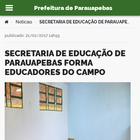
Prefeitura de Parauapebas
Ir para o conteúdo
Você está aqui:
Notícias
SECRETARIA DE EDUCAÇÃO DE PARAUAPEBAS FORMA EDUCADORES DO CAMPO
>
>
publicado: 21/02/2017 14h55
SECRETARIA DE EDUCAÇÃO DE
o portal
PARAUAPEBAS FORMA
EDUCADORES DO CAMPO
book
er
din