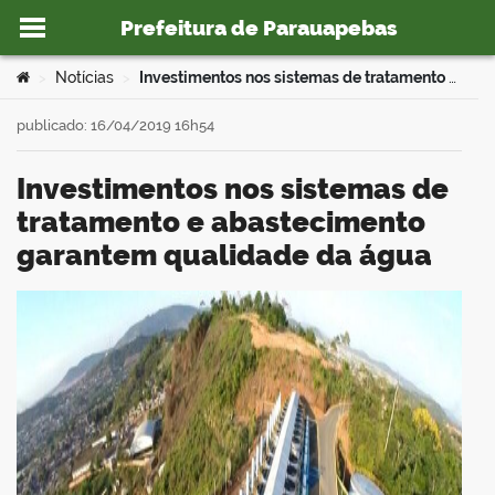
Prefeitura de Parauapebas
Ir para o conteúdo
Você está aqui:
Notícias
Investimentos nos sistemas de tratamento e abastecimento garantem qualidade da água
>
>
publicado: 16/04/2019 16h54
Investimentos nos sistemas de
o portal
tratamento e abastecimento
garantem qualidade da água
book
er
din