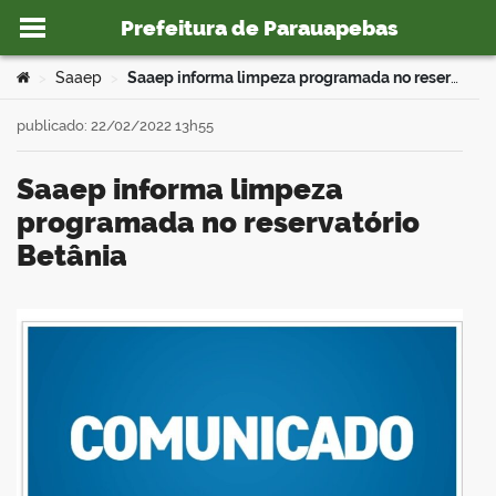
Prefeitura de Parauapebas
Ir para o conteúdo
Você está aqui:
Saaep
Saaep informa limpeza programada no reservatório Betânia
>
>
publicado: 22/02/2022 13h55
Saaep informa limpeza
o portal
programada no reservatório
Betânia
book
er