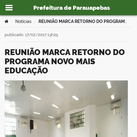
Prefeitura de Parauapebas
Ir para o conteúdo
Você está aqui:
Notícias
REUNIÃO MARCA RETORNO DO PROGRAMA NOVO MAIS EDUCAÇÃO
>
>
publicado: 17/02/2017 13h25
REUNIÃO MARCA RETORNO DO
o portal
PROGRAMA NOVO MAIS
EDUCAÇÃO
book
er
din