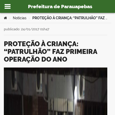
Prefeitura de Parauapebas
Ir para o conteúdo
Você está aqui:
Notícias
PROTEÇÃO À CRIANÇA: “PATRULHÃO” FAZ PRIMEIRA OPERAÇÃO DO ANO
>
>
publicado: 24/01/2017 01h47
PROTEÇÃO À CRIANÇA:
o portal
“PATRULHÃO” FAZ PRIMEIRA
OPERAÇÃO DO ANO
book
er
din