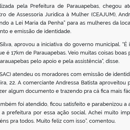
lizada pela Prefeitura de Parauapebas, chegou 
tro de Assessoria Jurídica à Mulher (CEAJUM), And
do a Lei Maria da Penha” para as mulheres da loc
to e emissão de identidade.
lva, aprovou a iniciativa do governo municipal. “É 
e é 17km de Parauapebas. Veio muitas coisas boas p
arauapebas pelo apoio e pela assistência”, disse.
(SAC) atendeu os moradores com emissão de identi
ra, 22. A comerciante Andressa Batista aproveitou pa
azer algum documento e trazendo pra cá fica mais fáci
mbém foi atendido, ficou satisfeito e parabenizou a 
 prefeitura por essa ação social. Achei muito impo
béns pra todos. Muito feliz com isso”, comentou.