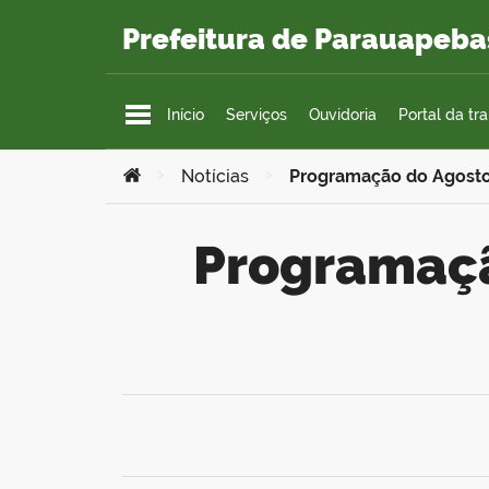
Ir para o conteúdo
Prefeitura de Parauapeba
Início
Serviços
Ouvidoria
Portal da tr
Você está aqui:
>
Notícias
>
Programação do Agosto 
Programação do Agosto Lilás chega até o