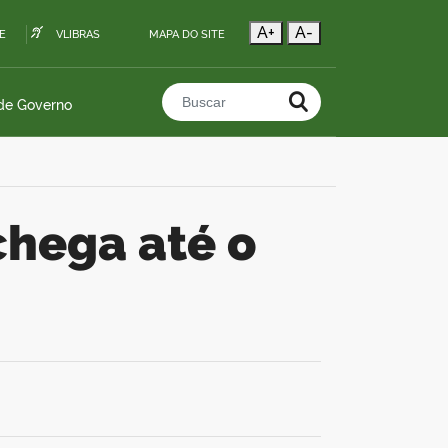
A+
A-
E
VLIBRAS
MAPA DO SITE
 de Governo
Buscar no portal