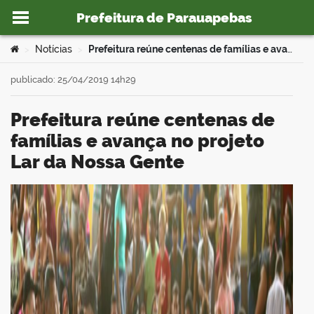
Prefeitura de Parauapebas
Ir para o conteúdo
Você está aqui:
Notícias
Prefeitura reúne centenas de famílias e avança no projeto Lar da Nossa Gente
>
>
publicado: 25/04/2019 14h29
Prefeitura reúne centenas de
o portal
famílias e avança no projeto
Lar da Nossa Gente
book
er
din