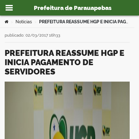
Prefeitura de Parauapebas
Ir para o conteúdo
Você está aqui:
Notícias
PREFEITURA REASSUME HGP E INICIA PAGAMENTO DE SERVIDORES
>
>
publicado: 02/03/2017 16h33
PREFEITURA REASSUME HGP E
o portal
INICIA PAGAMENTO DE
SERVIDORES
book
er
din