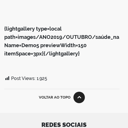
{lightgallery type=local
path=images/ANO2019/OUTUBRO/saúde_na_es
Name=Demo5 previewWidth=150
itemSpace=3px}{/lightgallery}
Post Views:
1.925
VOLTAR AO TOPO
REDES SOCIAIS