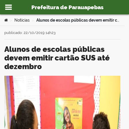
Prefeitura de Parauapebas
Ir para o conteúdo
Você está aqui:
Notícias
Alunos de escolas públicas devem emitir cartão SUS até dezembro
>
>
publicado: 22/10/2019 14h23
Alunos de escolas públicas
o portal
devem emitir cartão SUS até
dezembro
book
er
din