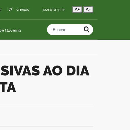
A+
A-
E
VLIBRAS
MAPA DO SITE
 de Governo
Buscar no portal
TA