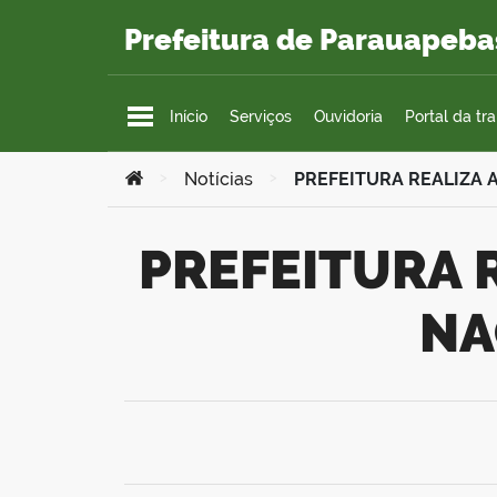
Ir para o conteúdo
Prefeitura de Parauapeba
Início
Serviços
Ouvidoria
Portal da tr
Você está aqui:
>
Notícias
>
PREFEITURA REALIZA 
PREFEITURA REALIZA AÇÕES ALUSIVAS AO DIA
NA