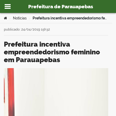
Prefeitura de Parauapebas
Ir para o conteúdo
Você está aqui:
Notícias
Prefeitura incentiva empreendedorismo feminino em Parauapebas
>
>
publicado: 24/04/2019 15h32
Prefeitura incentiva
o portal
empreendedorismo feminino
em Parauapebas
book
er
din