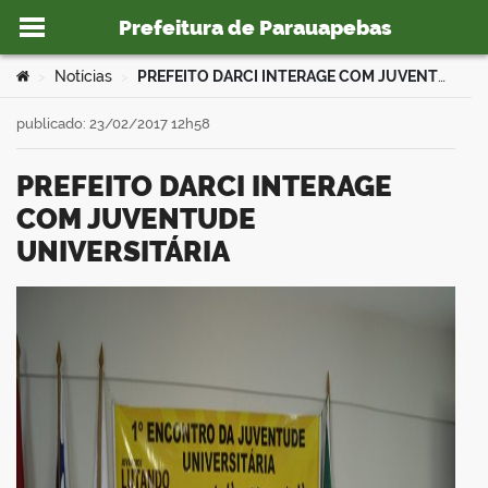
Prefeitura de Parauapebas
Ir para o conteúdo
Você está aqui:
Notícias
PREFEITO DARCI INTERAGE COM JUVENTUDE UNIVERSITÁRIA
>
>
publicado: 23/02/2017 12h58
PREFEITO DARCI INTERAGE
o portal
COM JUVENTUDE
UNIVERSITÁRIA
book
er
din