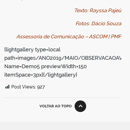
Texto: Rayssa Pajeú
Fotos: Dácio Souza
Assessoria de Comunicação – ASCOM | PMP
{lightgallery type=local
path=images/ANO2019/MAIO/OBSERVACAOAVES
Name=Demo5 previewWidth=150
itemSpace=3px}{/lightgallery}
Post Views:
927
VOLTAR AO TOPO