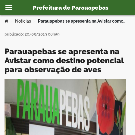
Prefeitura de Parauapebas
Ir para o conteúdo
Você está aqui:
Notícias
Parauapebas se apresenta na Avistar como destino potencial para observação de aves
>
>
publicado: 20/05/2019 08h59
Parauapebas se apresenta na
o portal
Avistar como destino potencial
para observação de aves
book
er
din