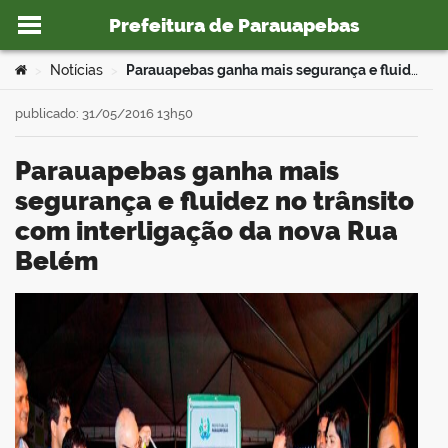
Prefeitura de Parauapebas
Ir para o conteúdo
Você está aqui:
Notícias
Parauapebas ganha mais segurança e fluidez no trânsito com interligação da nova Rua Belém
>
>
publicado: 31/05/2016 13h50
Parauapebas ganha mais
o portal
segurança e fluidez no trânsito
com interligação da nova Rua
Belém
book
er