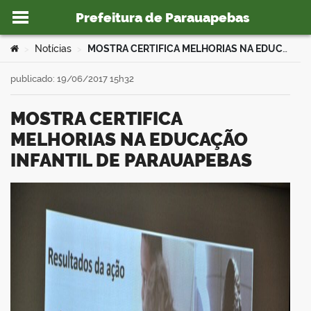
Prefeitura de Parauapebas
Ir para o conteúdo
Você está aqui:
Notícias
MOSTRA CERTIFICA MELHORIAS NA EDUCAÇÃO INFANTIL DE PARAUAPEBAS
>
>
publicado: 19/06/2017 15h32
MOSTRA CERTIFICA
o portal
MELHORIAS NA EDUCAÇÃO
INFANTIL DE PARAUAPEBAS
book
er
din