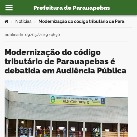
Prefeitura de Parauapebas
Ir para o conteúdo
Você está aqui:
Notícias
Modernização do código tributário de Parauapebas é debatida em Audiência Pública
>
>
publicado: 09/05/2019 14h30
Modernização do código
o portal
tributário de Parauapebas é
debatida em Audiência Pública
book
er
din