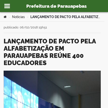
Prefeitura de Parauapebas
Ir para o conteúdo
Você está aqui:
Notícias
LANÇAMENTO DE PACTO PELA ALFABETIZAÇÃO EM PARAUAPEBAS REÚNE 400 EDUCADORES
>
>
publicado: 06/02/2018 19h51
LANÇAMENTO DE PACTO PELA
o portal
ALFABETIZAÇÃO EM
PARAUAPEBAS REÚNE 400
EDUCADORES
book
er