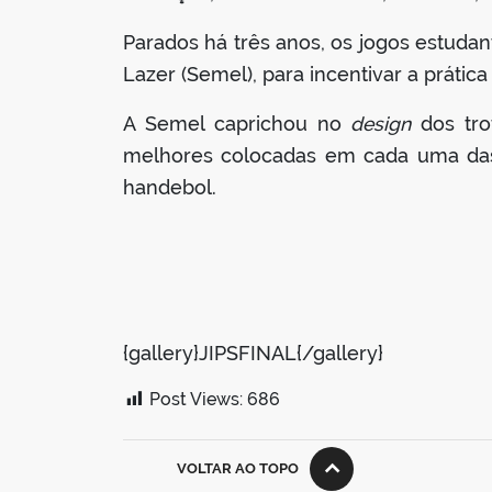
Parados há três anos, os jogos estudan
Lazer (Semel), para incentivar a prátic
A Semel caprichou no
design
dos tro
melhores colocadas em cada uma das 
handebol.
{gallery}JIPSFINAL{/gallery}
Post Views:
686
VOLTAR AO TOPO