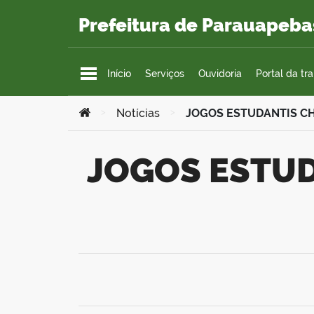
Ir para o conteúdo
Prefeitura de Parauapeba
Início
Serviços
Ouvidoria
Portal da tr
Você está aqui:
>
Notícias
>
JOGOS ESTUDANTIS CH
JOGOS ESTUDANTIS CHEGAM AO FINAL NESTA