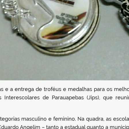
as e a entrega de troféus e medalhas para os melh
os Interescolares de Parauapebas (Jips), que reun
egorias masculino e feminino. Na quadra, as escolas
duardo Angelim – tanto a estadual quanto a municip