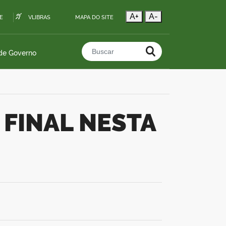
A+
A-
E
VLIBRAS
MAPA DO SITE
 de Governo
Buscar no portal