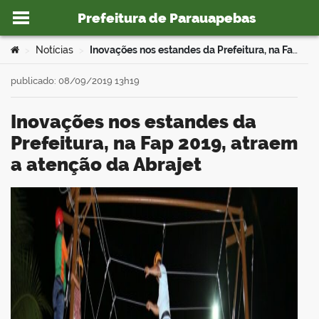
Prefeitura de Parauapebas
Ir para o conteúdo
Você está aqui:
Notícias
Inovações nos estandes da Prefeitura, na Fap 2019, atraem a atenção da Abrajet
>
>
publicado: 08/09/2019 13h19
Inovações nos estandes da
o portal
Prefeitura, na Fap 2019, atraem
a atenção da Abrajet
book
er
din