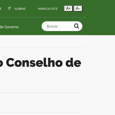
A+
A-
E
VLIBRAS
MAPA DO SITE
 de Governo
Buscar no portal