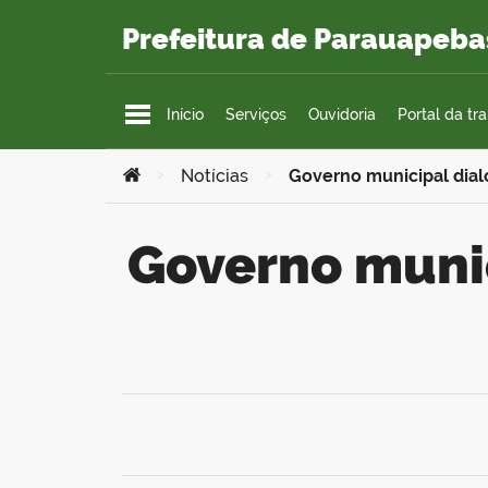
Ir para o conteúdo
Prefeitura de Parauapeba
Início
Serviços
Ouvidoria
Portal da tr
Você está aqui:
>
Notícias
>
Governo municipal dial
Governo municipal dialoga com o Conselho de