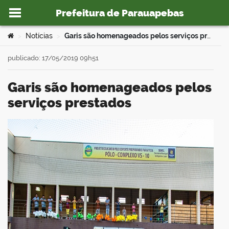
Prefeitura de Parauapebas
Ir para o conteúdo
Você está aqui:
Notícias
Garis são homenageados pelos serviços prestados
>
>
publicado: 17/05/2019 09h51
Garis são homenageados pelos
o portal
serviços prestados
book
er
din