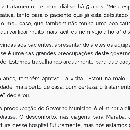
faz tratamento de hemodiálise há 5 anos. “Meu es
sativa, tanto para o paciente que já está debilita
 o meu caso, que também não tenho uma boa saúde
i vai ficar muito mais fácil, eu nem vejo a hora”, di
-vindas aos pacientes, apresentando a eles os equi
ise é uma das grandes preocupações deste governo
o. Estamos trabalhando arduamente para que daqui
6 anos, também aprovou a visita. “Estou na maior 
idade, mais perto de casa; com certeza, o tratamento
”, declarou.
de preocupação do Governo Municipal é eliminar a dif
álise. O desconforto, nas viagens para Marabá, c
ra desse hospital futuramente, mas nós estamos d