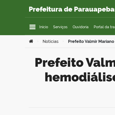
Ir para o conteúdo
Prefeitura de Parauapeba
Início
Serviços
Ouvidoria
Portal da tr
Você está aqui:
>
Notícias
>
Prefeito Valmir Marian
Prefeito Valmir Mariano apresenta espaço de
hemodiálise