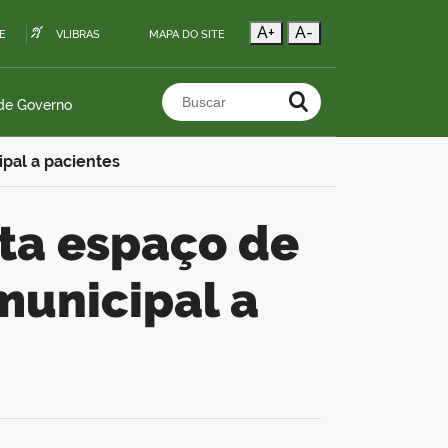
A+
A-
E
VLIBRAS
MAPA DO SITE
 de Governo
Buscar no portal
ipal a pacientes
municipal a