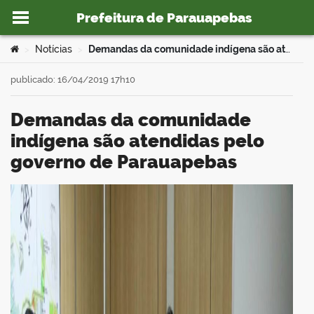
Prefeitura de Parauapebas
Ir para o conteúdo
Você está aqui:
Notícias
Demandas da comunidade indígena são atendidas pelo governo de Parauapebas
>
>
publicado: 16/04/2019 17h10
Demandas da comunidade
o portal
indígena são atendidas pelo
governo de Parauapebas
book
er
din