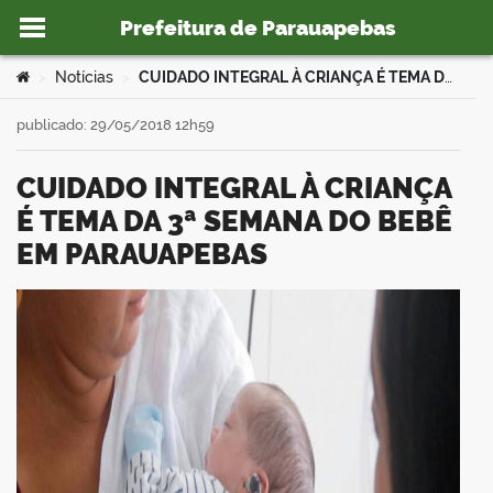
Prefeitura de Parauapebas
Ir para o conteúdo
Você está aqui:
Notícias
CUIDADO INTEGRAL À CRIANÇA É TEMA DA 3ª SEMANA DO BEBÊ EM PARAUAPEBAS
>
>
publicado: 29/05/2018 12h59
CUIDADO INTEGRAL À CRIANÇA
o portal
É TEMA DA 3ª SEMANA DO BEBÊ
EM PARAUAPEBAS
book
er
din