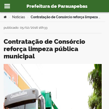
Prefeitura de Parauapebas
Ir para o conteúdo
Você está aqui:
Notícias
Contratação de Consórcio reforça limpeza pública municipal
>
>
publicado: 05/02/2016 16h33
Contratação de Consórcio
o portal
reforça limpeza pública
municipal
book
er
din