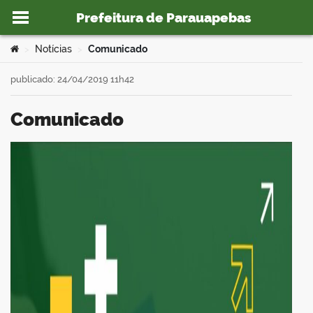
Prefeitura de Parauapebas
Ir para o conteúdo
Você está aqui:
Notícias
Comunicado
>
>
publicado: 24/04/2019 11h42
Comunicado
o portal
book
er
din