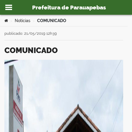
Prefeitura de Parauapebas
Ir para o conteúdo
Você está aqui:
Notícias
COMUNICADO
>
>
publicado: 21/05/2019 12h39
COMUNICADO
o portal
book
er
din