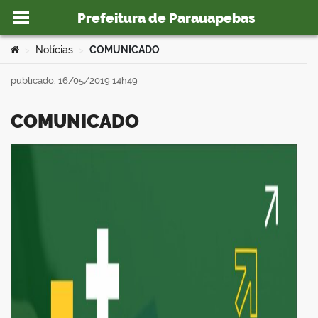
Prefeitura de Parauapebas
Ir para o conteúdo
Você está aqui:
Notícias
COMUNICADO
>
>
publicado: 16/05/2019 14h49
COMUNICADO
o portal
book
er
din