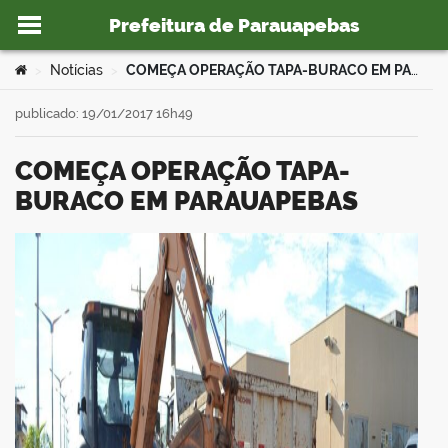
Prefeitura de Parauapebas
Ir para o conteúdo
Você está aqui:
Notícias
COMEÇA OPERAÇÃO TAPA-BURACO EM PARAUAPEBAS
>
>
publicado: 19/01/2017 16h49
COMEÇA OPERAÇÃO TAPA-
o portal
BURACO EM PARAUAPEBAS
book
er
din