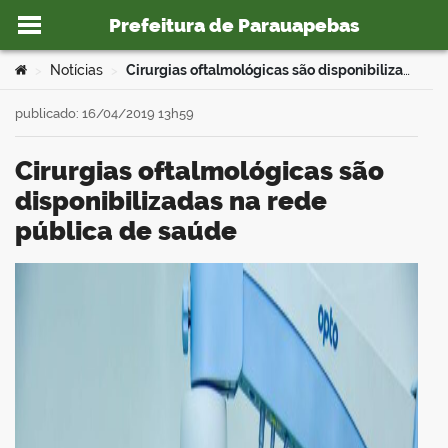
Prefeitura de Parauapebas
Ir para o conteúdo
Você está aqui:
Notícias
Cirurgias oftalmológicas são disponibilizadas na rede pública de saúde
>
>
publicado: 16/04/2019 13h59
Cirurgias oftalmológicas são
o portal
disponibilizadas na rede
pública de saúde
book
er
din