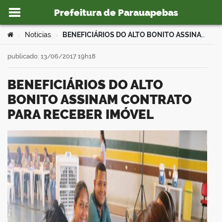
Prefeitura de Parauapebas
Ir para o conteúdo
Você está aqui:
Notícias
BENEFICIÁRIOS DO ALTO BONITO ASSINAM CONTRATO PARA RECEBER IMÓVEL
>
>
publicado: 13/06/2017 19h18
BENEFICIÁRIOS DO ALTO
o portal
BONITO ASSINAM CONTRATO
PARA RECEBER IMÓVEL
book
er
din