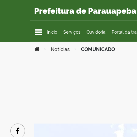
Ir para o conteúdo
Prefeitura de Parauapeba
Início
Serviços
Ouvidoria
Portal da tr
Você está aqui:
>
Notícias
>
COMUNICADO
Facebook