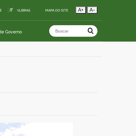
A+
A-
E
VLIBRAS
MAPA DO SITE
 de Governo
Buscar no portal