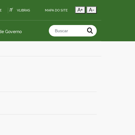
A+
A-
E
VLIBRAS
MAPA DO SITE
 de Governo
Buscar no portal