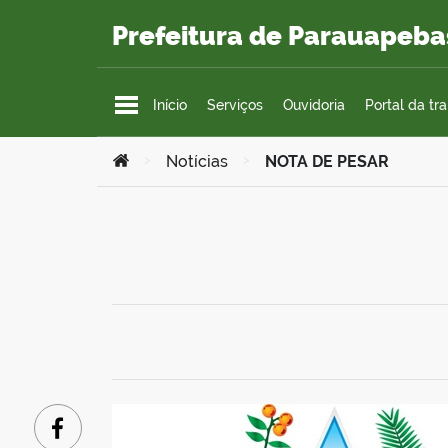
Ir para o conteúdo
Prefeitura de Parauapeba
Início
Serviços
Ouvidoria
Portal da tr
Você está aqui:
>
Notícias
>
NOTA DE PESAR
Facebook