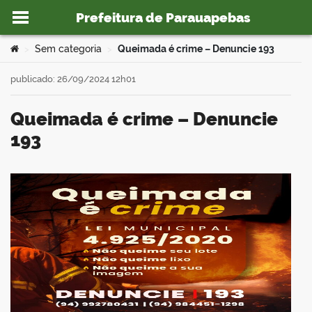
Prefeitura de Parauapebas
Ir para o conteúdo
Você está aqui:
Sem categoria
Queimada é crime – Denuncie 193
>
>
publicado: 26/09/2024 12h01
Queimada é crime – Denuncie
o portal
193
book
er
din