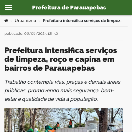
Prefeitura de Parauapebas
Ir para o conteúdo
Você está aqui:
Urbanismo
Prefeitura intensifica serviços de limpeza, roço e capina em bairros de Parauapebas
>
>
publicado: 06/08/2025 12h50
Prefeitura intensifica serviços
o portal
de limpeza, roço e capina em
bairros de Parauapebas
Trabalho contempla vias, praças e demais áreas
book
públicas, promovendo mais segurança, bem-
estar e qualidade de vida à população.
er
din