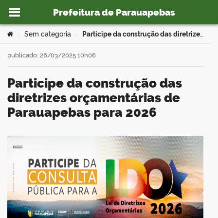
Prefeitura de Parauapebas
Ir para o conteúdo
Você está aqui:
Sem categoria
Participe da construção das diretrizes orçamentárias de Parauapebas para 2026
>
>
publicado: 28/03/2025 10h06
Participe da construção das
o portal
diretrizes orçamentárias de
Parauapebas para 2026
book
er