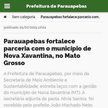
Prefeitura de Parauapebas
Ir para o conteúdo
Você está aqui:
Sem categoria
Parauapebas fortalece parceria com o município de Nova Xavantina, no Mato Grosso
>
>
publicado: 25/07/2025 11h24
Parauapebas fortalece
o portal
parceria com o município de
Nova Xavantina, no Mato
Grosso
A Prefeitura de Parauapebas, por meio da
Secretaria de Meio Ambiente e
Sustentabilidade, estreita laços com a gestão
do município de Nova Xavantina (MT). A
secretária adjunta da pasta, Nívia Santos, foi
recebida pelo prefeito João Machado Neto.