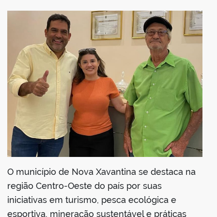
book
er
din
O município de Nova Xavantina se destaca na
região Centro-Oeste do país por suas
iniciativas em turismo, pesca ecológica e
esportiva, mineração sustentável e práticas