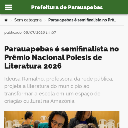
Prefeitura de Parauapebas
Ir para o conteúdo
Você está aqui:
Sem categoria
Parauapebas é semifinalista no Prêmio Nacional Poiesis de Literatura 2026
>
>
publicado: 06/07/2026 13h07
Parauapebas é semifinalista no
o portal
Prêmio Nacional Poiesis de
Literatura 2026
Ideusa Ramalho, professora da rede pública,
projeta a literatura do município ao
transformar a escola em um espaço de
criação cultural na Amazônia.
book