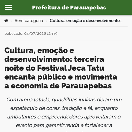
Prefeitura de Parauapebas
Ir para o conteúdo
Você está aqui:
Sem categoria
Cultura, emoção e desenvolvimento: terceira noite do Festival Jeca Tatu encanta público e movimenta a economia de Parauapebas
>
>
publicado: 04/07/2026 12h39
Cultura, emoção e
o portal
desenvolvimento: terceira
noite do Festival Jeca Tatu
encanta público e movimenta
a economia de Parauapebas
Com arena lotada, quadrilhas juninas deram um
book
espetáculo de cores, tradição e fé, enquanto
ambulantes e empreendedores aproveitaram o
evento para garantir renda e fortalecer a
er