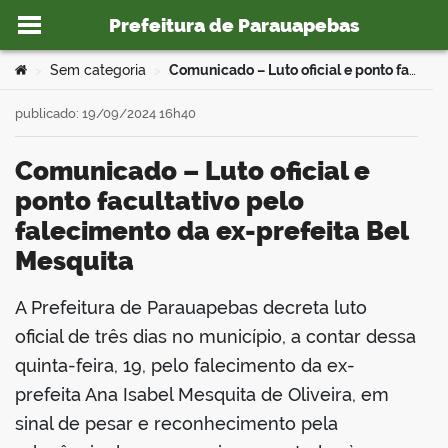
Prefeitura de Parauapebas
Ir para o conteúdo
Você está aqui:
Sem categoria
Comunicado – Luto oficial e ponto facultativo pelo falecimento da ex-prefeita Bel Mesquita
>
>
publicado: 19/09/2024 16h40
Comunicado – Luto oficial e
o portal
ponto facultativo pelo
falecimento da ex-prefeita Bel
Mesquita
A Prefeitura de Parauapebas decreta luto
book
oficial de três dias no município, a contar dessa
quinta-feira, 19, pelo falecimento da ex-
prefeita Ana Isabel Mesquita de Oliveira, em
er
sinal de pesar e reconhecimento pela