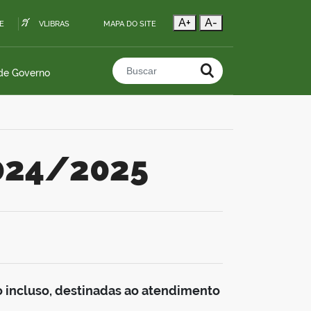
A+
A-
E
VLIBRAS
MAPA DO SITE
 de Governo
Buscar no portal
 024/2025
o incluso, destinadas ao atendimento