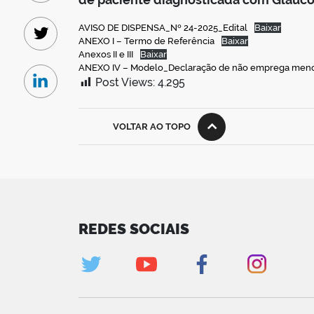
AVISO DE DISPENSA_Nº 24-2025_Edital
Baixar
Twitter
ANEXO I – Termo de Referência
Baixar
Anexos II e III
Baixar
ANEXO IV – Modelo_Declaração de não emprega men
Post Views:
4.295
Linkedin
VOLTAR AO TOPO
REDES SOCIAIS