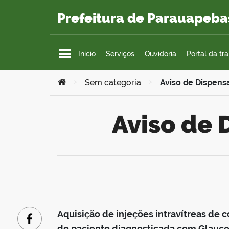
Ir para o conteúdo
Prefeitura de Parauapeba
Início
Serviços
Ouvidoria
Portal da tr
Você está aqui:
>
Sem categoria
>
Aviso de Dispens
Aviso de
Aquisição de injeções intravítreas de
Facebook
de paciente diagnosticada com Glaucom