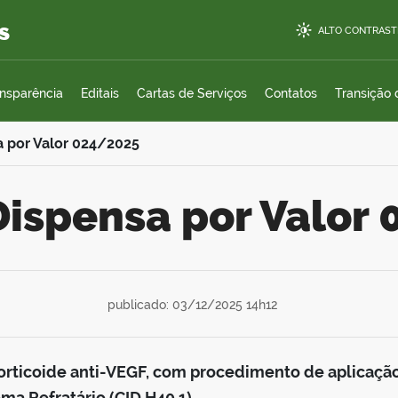
s
ALTO CONTRAST
ansparência
Editais
Cartas de Serviços
Contatos
Transição
a por Valor 024/2025
 Dispensa por Valor
publicado: 03/12/2025 14h12
 corticoide anti-VEGF, com procedimento de aplicaçã
a Refratário (CID H40.1)
.