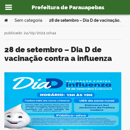
Prefeitura de Parauapebas
Ir para o conteúdo
Você está aqui:
Sem categoria
28 de setembro – Dia D de vacinação contra a influenza
>
>
publicado: 24/09/2024 11h44
28 de setembro – Dia D de
o portal
vacinação contra a influenza
book
er
din