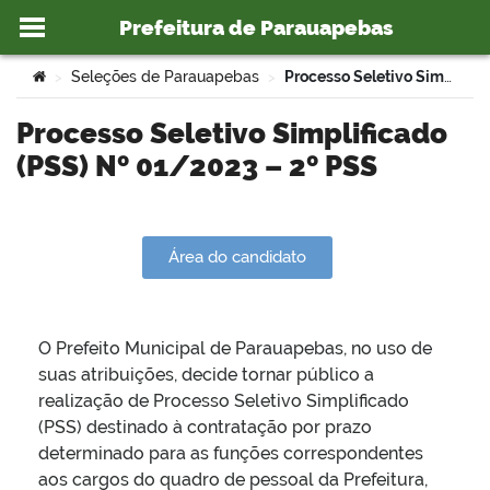
Prefeitura de Parauapebas
Ir para o conteúdo
Você está aqui:
Seleções de Parauapebas
Processo Seletivo Simplificado (PSS) Nº 01/2023 – 2º PSS
>
>
Processo Seletivo Simplificado
(PSS) Nº 01/2023 – 2º PSS
o portal
Área do candidato
O Prefeito Municipal de Parauapebas, no uso de
suas atribuições, decide tornar público a
realização de Processo Seletivo Simplificado
(PSS) destinado à contratação por prazo
determinado para as funções correspondentes
aos cargos do quadro de pessoal da Prefeitura,