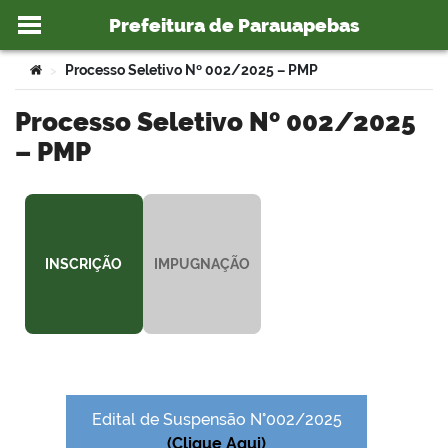
Prefeitura de Parauapebas
Ir para o conteúdo
Você está aqui:
Processo Seletivo Nº 002/2025 – PMP
>
Processo Seletivo Nº 002/2025
– PMP
o portal
INSCRIÇÃO
IMPUGNAÇÃO
Edital de Suspensão N°002/2025
(Clique Aqui)