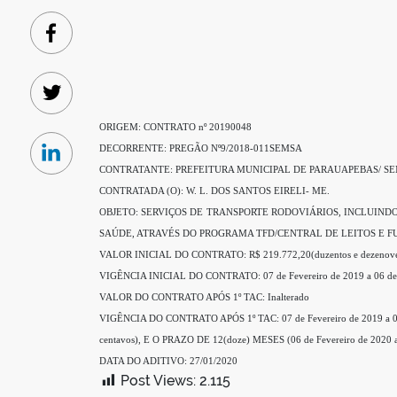
Facebook
Twitter
ORIGEM: CONTRATO nº 20190048
DECORRENTE: PREGÃO Nº9/2018-011SEMSA
Linkedin
CONTRATANTE: PREFEITURA MUNICIPAL DE PARAUAPEBAS/ S
CONTRATADA (O): W. L. DOS SANTOS EIRELI- ME.
OBJETO: SERVIÇOS DE TRANSPORTE RODOVIÁRIOS, INCLUIND
SAÚDE, ATRAVÉS DO PROGRAMA TFD/CENTRAL DE LEITOS E FU
VALOR INICIAL DO CONTRATO: R$ 219.772,20(duzentos e dezenove mil, 
VIGÊNCIA INICIAL DO CONTRATO: 07 de Fevereiro de 2019 a 06 de 
VALOR DO CONTRATO APÓS 1º TAC: Inalterado
VIGÊNCIA DO CONTRATO APÓS 1º TAC: 07 de Fevereiro de 2019 a 06 
centavos), E O PRAZO DE 12(doze) MESES (06 de Fevereiro de 2020 a 
DATA DO ADITIVO: 27/01/2020
Post Views:
2.115