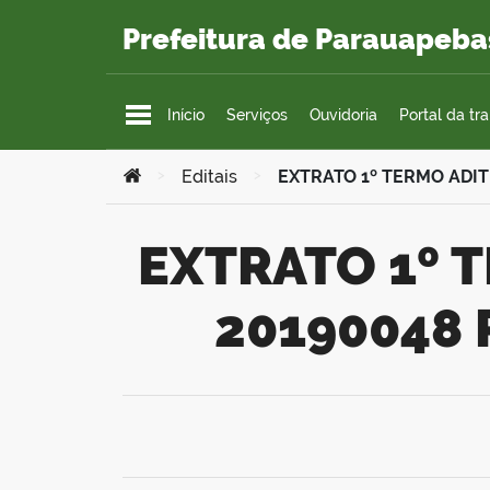
Ir para o conteúdo
Prefeitura de Parauapeba
Início
Serviços
Ouvidoria
Portal da tr
Você está aqui:
>
Editais
>
EXTRATO 1º TERMO ADI
EXTRATO 1º TERMO ADITIVO AO CONTRATO Nº
20190048