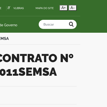
A+
A-
E
VLIBRAS
MAPA DO SITE
 de Governo
Buscar no portal
EMSA
-011SEMSA